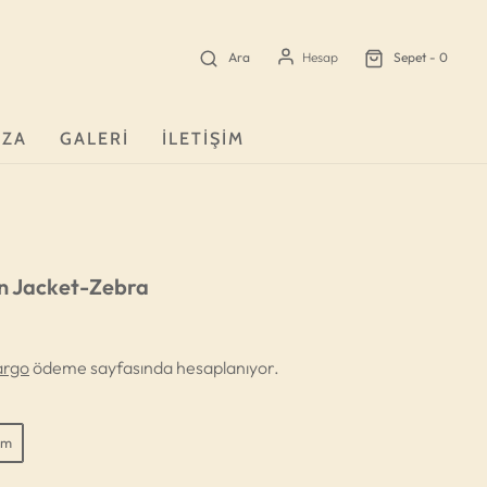
Ara
Sepet -
0
Hesap
ZA
GALERI
İLETIŞIM
n Jacket-Zebra
argo
ödeme sayfasında hesaplanıyor.
cm