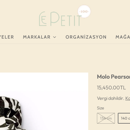
YELER
MARKALAR
ORGANIZASYON
MAĞA
Molo Pearso
15,450.00TL
Vergi dahildir.
K
Size
134 cm
140 