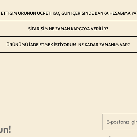
 ETTIĞIM ÜRÜNÜN ÜCRETI KAÇ GÜN IÇERISINDE BANKA HESABIMA YA
SIPARIŞIM NE ZAMAN KARGOYA VERILIR?
ÜRÜNÜMÜ IADE ETMEK ISTIYORUM, NE KADAR ZAMANIM VAR?
un!