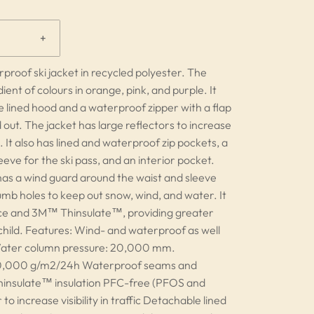
+
roof ski jacket in recycled polyester. The
adient of colours in orange, pink, and purple. It
 lined hood and a waterproof zipper with a flap
 out. The jacket has large reflectors to increase
fic. It also has lined and waterproof zip pockets, a
eeve for the ski pass, and an interior pocket.
has a wind guard around the waist and sleeve
mb holes to keep out snow, wind, and water. It
eece and 3M™ Thinsulate™, providing greater
 child. Features: Wind- and waterproof as well
Water column pressure: 20,000 mm.
 20,000 g/m2/24h Waterproof seams and
insulate™ insulation PFC-free (PFOS and
o increase visibility in traffic Detachable lined