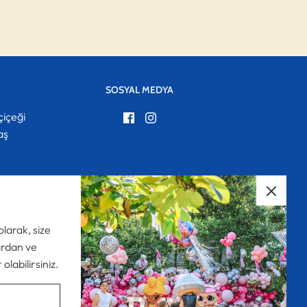
SOSYAL MEDYA
çiçeği
aş
om
N
olarak, size
rdan ve
olabilirsiniz.