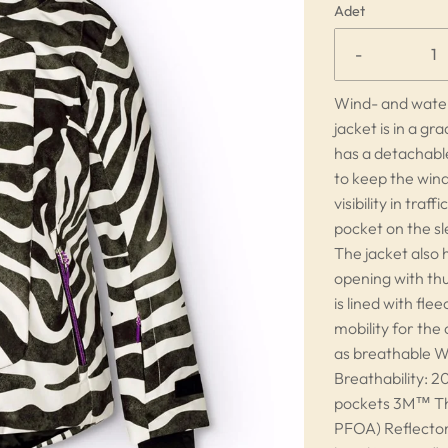
Adet
-
Wind- and waterp
jacket is in a gr
has a detachable
to keep the wind
visibility in traf
pocket on the sl
The jacket also 
opening with thu
is lined with fl
mobility for the
as breathable 
Breathability:
pockets 3M™ Th
PFOA) Reflector t