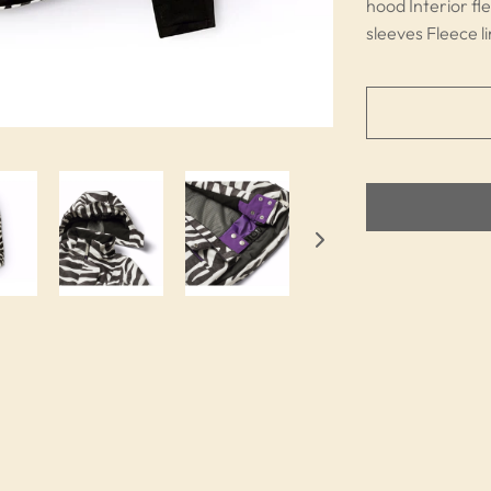
hood Interior fl
sleeves Fleece l