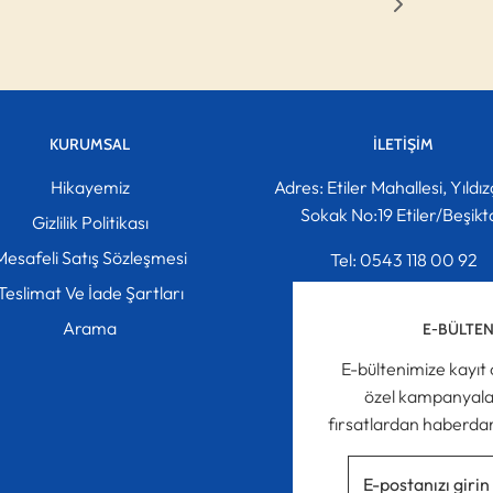
KURUMSAL
İLETIŞIM
Hikayemiz
Adres: Etiler Mahallesi, Yıldız
Sokak No:19 Etiler/Beşikt
Gizlilik Politikası
Mesafeli Satış Sözleşmesi
Tel: 0543 118 00 92
Teslimat Ve İade Şartları
Mail: info@lepetit100.c
Arama
E-BÜLTE
E-bültenimize kayıt 
özel kampanyala
fırsatlardan haberdar 